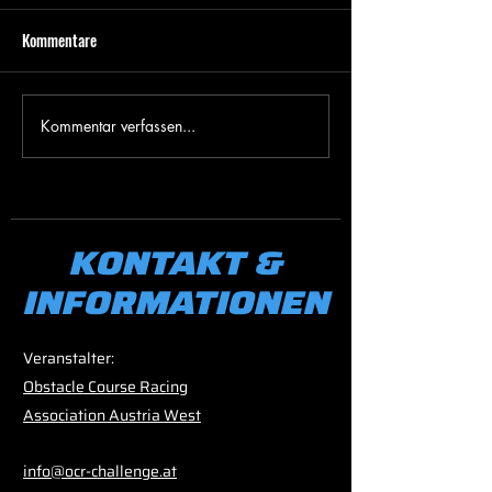
Kommentare
Medienmitteilung
Kommentar verfassen...
Danke, Hohenems! 
OCR-Community!
KONTAKT &
INFORMATIONEN
Veranstalter:
Obstacle Course Racing
Association Austria West
info@ocr-challenge.at